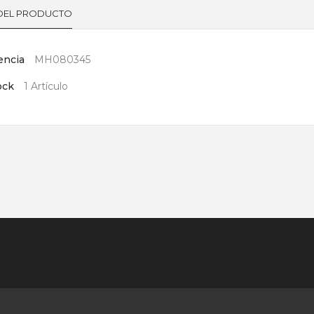
 DEL PRODUCTO
encia
MH080345
ock
1 Artículo