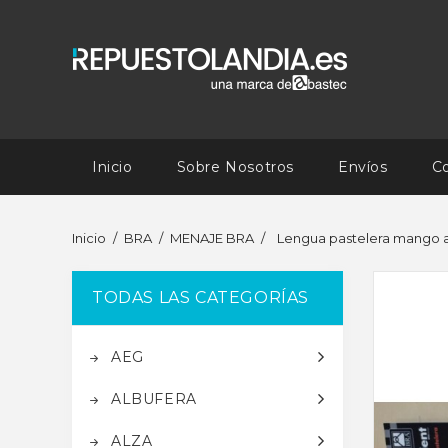
Inicio
Sobre Nosotros
Envíos
C
Inicio
BRA
MENAJE BRA
Lengua pastelera mango 
TODAS LAS CATEGORÍAS
AEG
ALBUFERA
ALZA