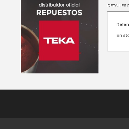
DETALLES
Refer
En st