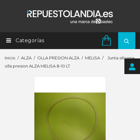
Categorías
Inicio
ALZA
OLLA PRESION ALZA
MELISA
Junta silicona
olla presion ALZA MELISA 8-10 LT