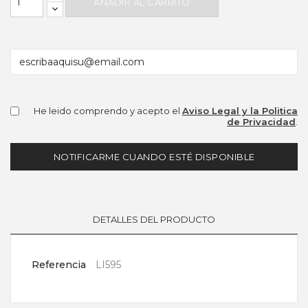
AÑADIR AL CARRITO
He leido comprendo y acepto el
Aviso Legal y la Politica
de Privacidad
.
NOTIFICARME CUANDO ESTÉ DISPONIBLE
DETALLES DEL PRODUCTO
Referencia
LI595