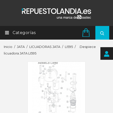
Categorías
Inicio
JATA
LICUADORAS JATA
LI595
.Despiece
licuadora JATA LI595