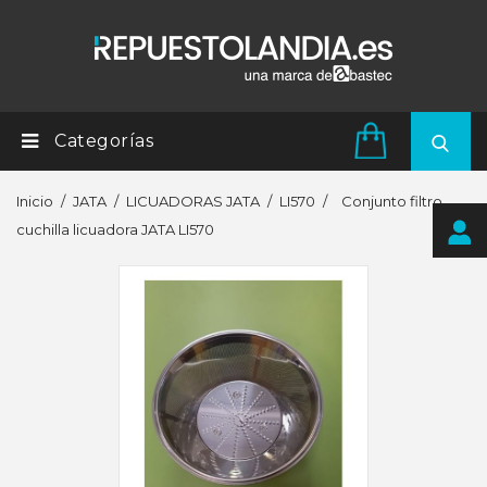
Categorías
Inicio
JATA
LICUADORAS JATA
LI570
Conjunto filtro
cuchilla licuadora JATA LI570