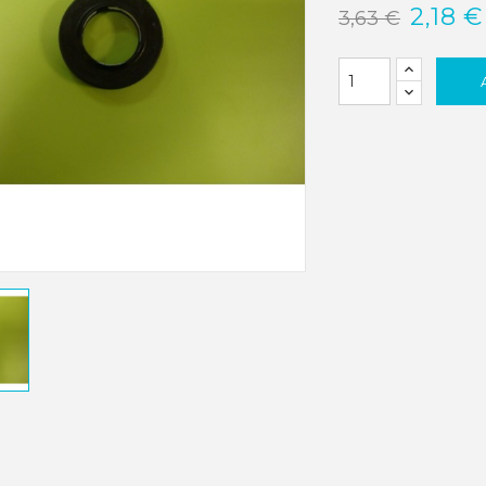
2,18 €
3,63 €