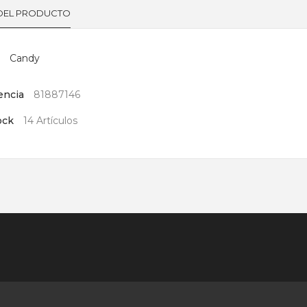
 DEL PRODUCTO
Candy
encia
81887146
ock
14 Artículos