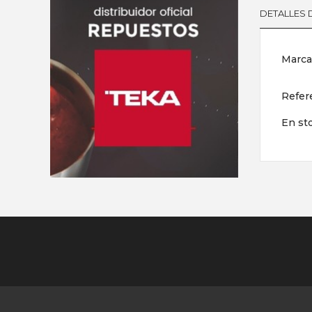
DETALLES
Marca
Refer
En st