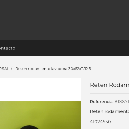
ontacto
RSAL
Reten rodamiento lavadora 30x52x11/12.5
Reten Rodami
Referencia:
81887
Reten rodamiento 
41024550