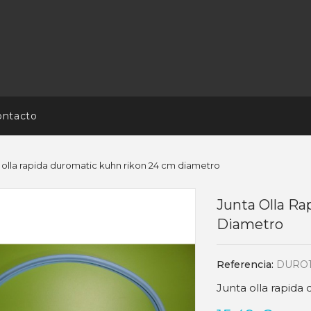
ontacto
 olla rapida duromatic kuhn rikon 24 cm diametro
Junta Olla R
Diametro
Referencia:
DURO1
Junta olla rapida