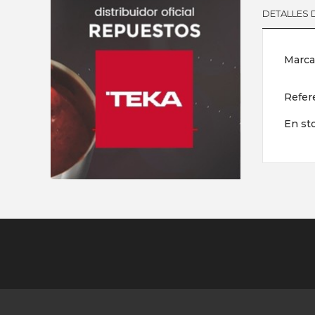
DETALLES
Marca
Refer
En st