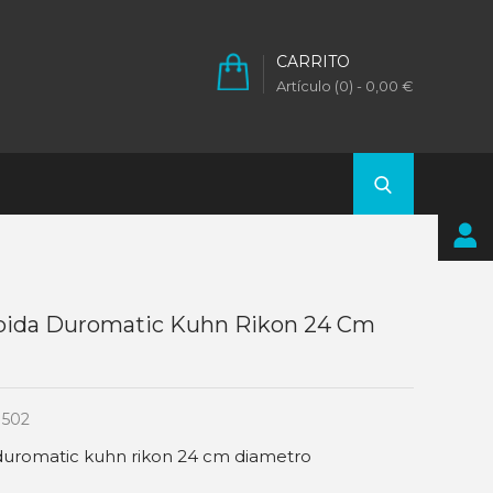
CARRITO
Artículo (0)
- 0,00 €
apida Duromatic Kuhn Rikon 24 Cm
502
 duromatic kuhn rikon 24 cm diametro