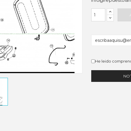
info@repuestolan
He leido comprend
NOT