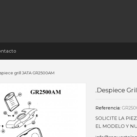
ontacto
spiece grill JATA GR2500AM
.Despiece Gr
Referencia:
GR25
SOLICITE LA PI
EL MODELO Y NU