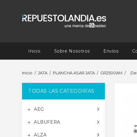
Inicio
Sobre Nosotros
Envíos
C
Inicio
JATA
PLANCHA ASAR JATA
GR2500AM
.De
TODAS LAS CATEGORÍAS
AEG
ALBUFERA
ALZA