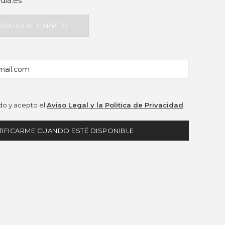
dia.es
AÑADIR AL CARRITO
o y acepto el
Aviso Legal y la Politica de Privacidad
.
IFICARME CUANDO ESTÉ DISPONIBLE