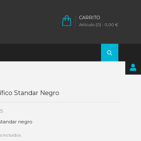
CARRITO
Artículo (0)
- 0,00 €
rífico Standar Negro
25
o standar negro
 incluidos