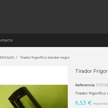
ontacto
VERSALES
Tirador frigorífico standar negro
Tirador Frigo
Referencia:
STD19
Tirador frigorífic
6,53 €
Impuestos