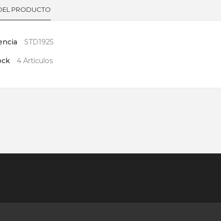
 DEL PRODUCTO
encia
STD1925
ock
4 Artículos