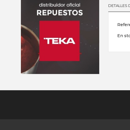
DETALLES
Refer
En st