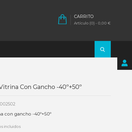
CARRITO
Artículo (0)
- 0,00 €
itrina Con Gancho -40º+50º
002502
na con gancho -40º+50º
s incluidos