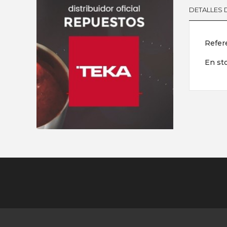
DETALLES
Refer
En st