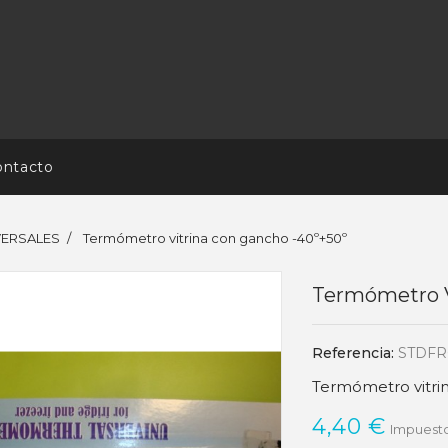
ontacto
VERSALES
Termómetro vitrina con gancho -40º+50º
Termómetro V
Referencia:
STDFR
Termómetro vitri
4,40 €
Impuesto