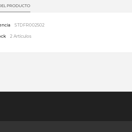
 DEL PRODUCTO
encia
STDFR002502
ock
2 Artículos