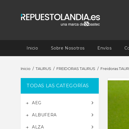
Inicio
Sobre Nosotros
Envíos
C
Inicio
TAURUS
FREIDORAS TAURUS
Freidoras TA
TODAS LAS CATEGORÍAS
AEG
ALBUFERA
ALZA