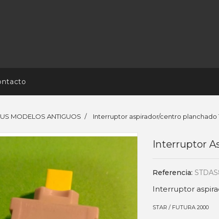
ontacto
URUS MODELOS ANTIGUOS
Interruptor aspirador/centro planchado
Interruptor A
Referencia:
STDAS
Interruptor aspir
STAR / FUTURA 2000