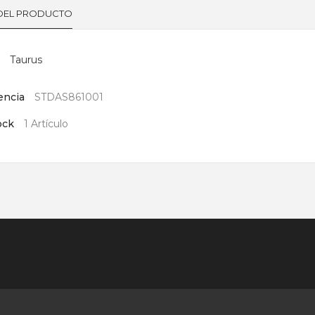
 DEL PRODUCTO
Taurus
encia
STDAS861001
ock
1 Artículo