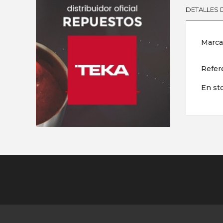
DETALLES
Marca
Refer
En st