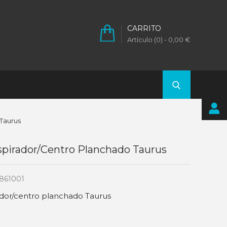
CARRITO
Artículo (0)
- 0,00 €
 Taurus
spirador/centro Planchado Taurus
861001
ador/centro planchado Taurus