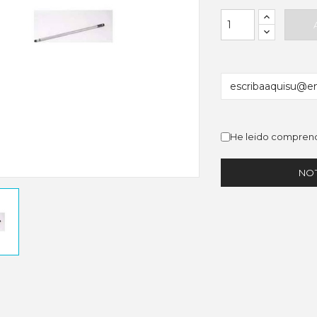
He leido comprend
NOT