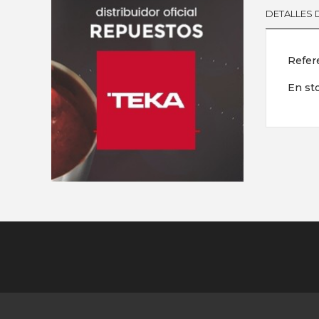
DETALLES
Refer
En st