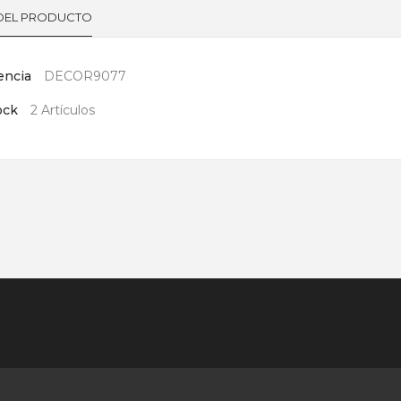
 DEL PRODUCTO
encia
DECOR9077
ock
2 Artículos