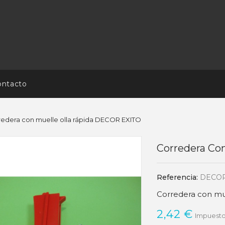
ontacto
edera con muelle olla rápida DECOR EXITO
Corredera Co
Referencia:
DECO
Corredera con mu
2,42 €
Impuesto