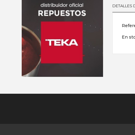
DETALLES
Refer
En st