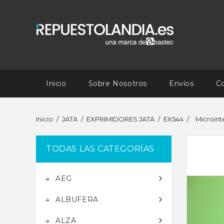
Inicio
Sobre Nosotros
Envíos
C
Inicio
JATA
EXPRIMIDORES JATA
EX544
Microint
TODAS LAS CATEGORÍAS
AEG
ALBUFERA
ALZA