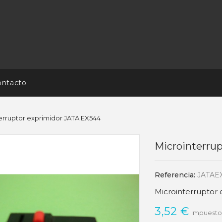
ontacto
erruptor exprimidor JATA EX544
Microinterru
Referencia:
JATAE
Microinterruptor
3,52 €
Impuestos