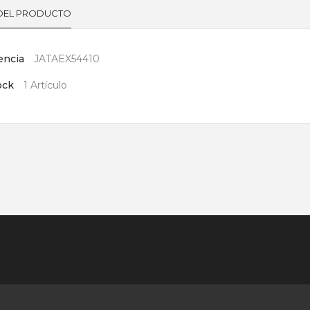
 DEL PRODUCTO
encia
JATAEX54410
ock
1 Artículo