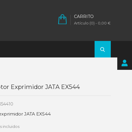
CARRITO
Artículo (0)
- 0,00 €
ptor Exprimidor JATA EX544
X54410
 exprimidor JATA EX544
 incluidos