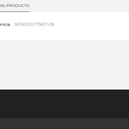
 DEL PRODUCTO
encia
JATAEX1017N07-08