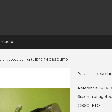
ontacto
a antigoteo con junta EX1017N OBSOLETO
Sistema Ant
Referencia:
JATAE
Sistema antigote
OBSOLETO