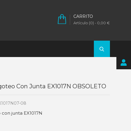
CARRITO
Artículo (0)
- 0,00 €
igoteo Con Junta EX1017N OBSOLETO
X1017N07-08
o con junta EX1017N