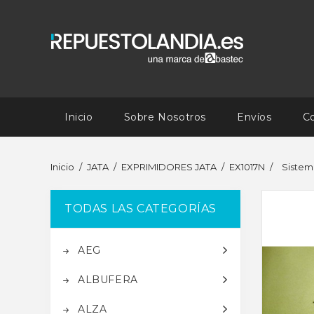
Inicio
Sobre Nosotros
Envíos
C
Inicio
JATA
EXPRIMIDORES JATA
EX1017N
Sistem
TODAS LAS CATEGORÍAS
AEG
ALBUFERA
ALZA