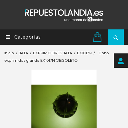
Categorías
Inicio
JATA
EXPRIMIDORES JATA
EX1017N
Cono
exprimidos grande EX1017N OBSOLETO