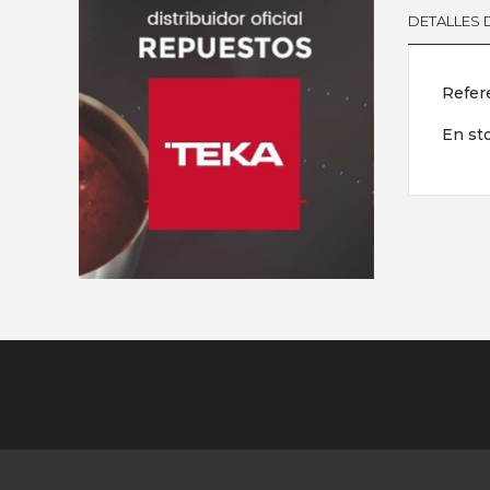
DETALLES
Refer
En st