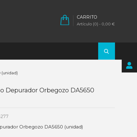
CARRITO
Artículo (0)
- 0,00 €
 (unidad)
tro Depurador Orbegozo DA5650
277
depurador Orbegozo DA5650 (unidad)