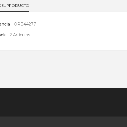
 DEL PRODUCTO
encia
ORB44277
ock
2 Artículos