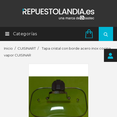
Categorías
Inicio
CUISINART
Tapa cristal con borde acero inox cocina
vapor CUISINAR