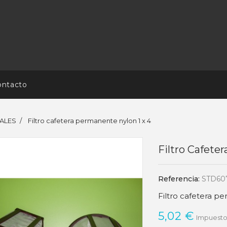
ontacto
ALES
Filtro cafetera permanente nylon 1 x 4
Filtro Cafete
Referencia:
STD60
Filtro cafetera p
5,02 €
Impuestos