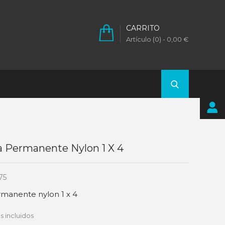
CARRITO
Artículo (0)
- 0,00 €
ra Permanente Nylon 1 X 4
75
ermanente nylon 1 x 4
 incluidos