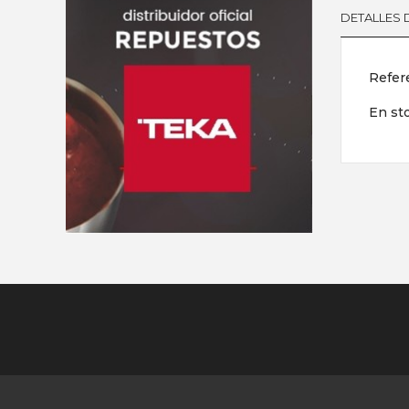
DETALLES
Refer
En st