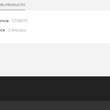
 DEL PRODUCTO
encia
STD6075
ock
2 Artículos