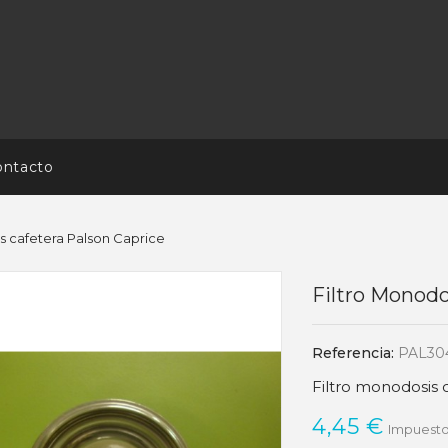
ontacto
s cafetera Palson Caprice
Filtro Monodo
Referencia:
PAL30
Filtro monodosis 
4,45 €
Impuesto