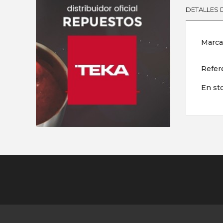
DETALLES
Marca
Refer
En st