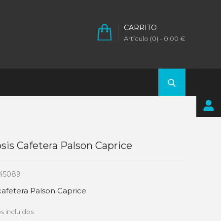
CARRITO
Artículo (0)
- 0,00 €
sis Cafetera Palson Caprice
45089
cafetera Palson Caprice
s incluidos