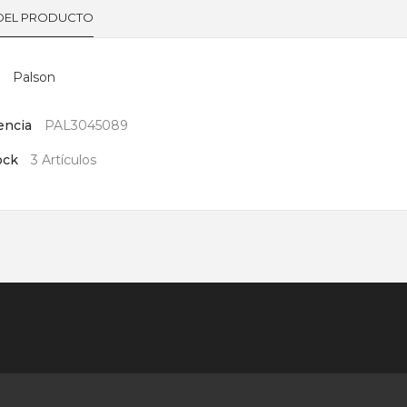
 DEL PRODUCTO
Palson
encia
PAL3045089
ock
3 Artículos