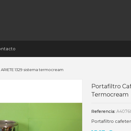
ontacto
ra ARIETE 1329 sistema termocream
Portafiltro C
Termocream
Referencia:
A4076
Portafiltro cafet