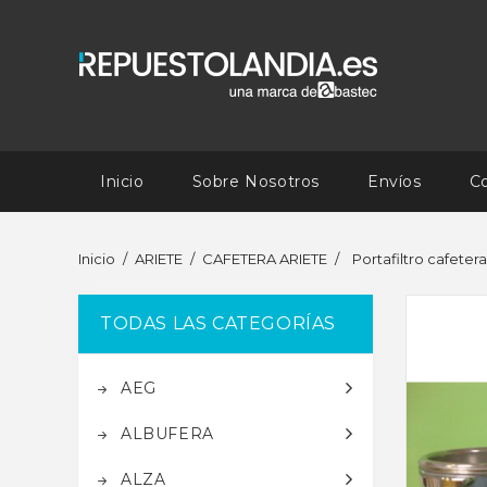
Inicio
Sobre Nosotros
Envíos
C
Inicio
ARIETE
CAFETERA ARIETE
Portafiltro cafete
TODAS LAS CATEGORÍAS
AEG
ALBUFERA
ALZA