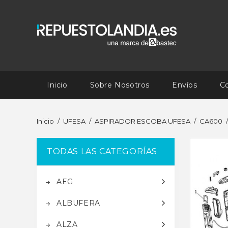
Inicio
Sobre Nosotros
Envíos
C
Inicio
UFESA
ASPIRADOR ESCOBA UFESA
CA600
TODAS LAS CATEGORÍAS
AEG
ALBUFERA
ALZA