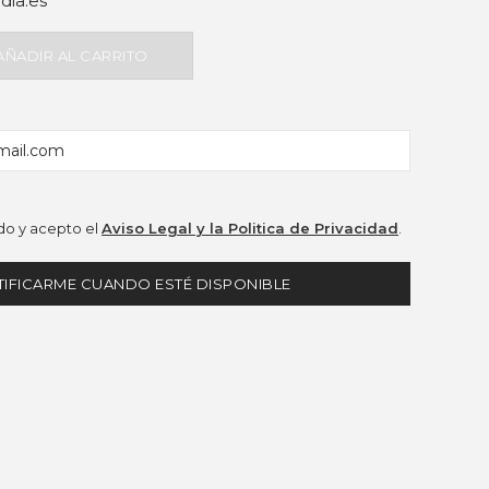
dia.es
AÑADIR AL CARRITO
o y acepto el
Aviso Legal y la Politica de Privacidad
.
IFICARME CUANDO ESTÉ DISPONIBLE