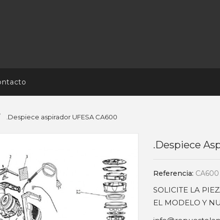
ontacto
.Despiece aspirador UFESA CA600
.Despiece As
Referencia:
CA600
SOLICITE LA PI
EL MODELO Y NU