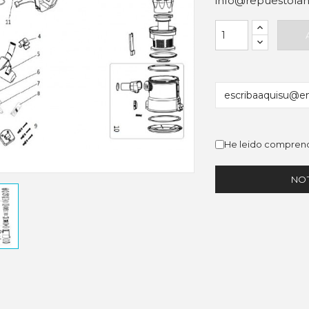
info@repuestolan
He leido comprend
NOT