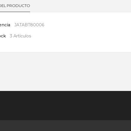
 DEL PRODUCTO
encia
JATABT80006
ock
3 Artículos