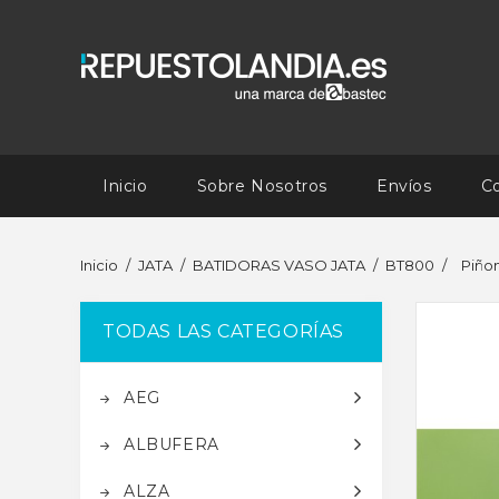
Inicio
Sobre Nosotros
Envíos
C
Inicio
JATA
BATIDORAS VASO JATA
BT800
Piñon
TODAS LAS CATEGORÍAS
AEG
ALBUFERA
ALZA