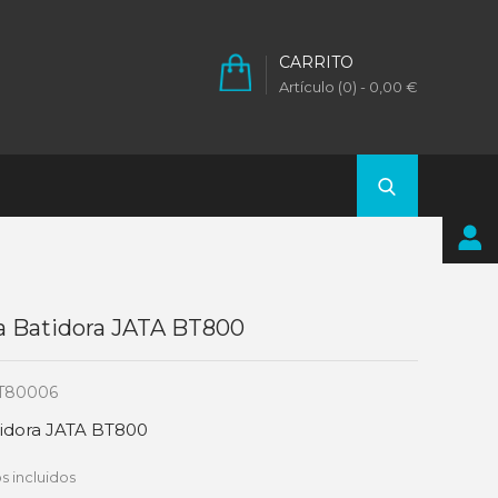
CARRITO
Artículo (0)
- 0,00 €
la Batidora JATA BT800
T80006
tidora JATA BT800
s incluidos