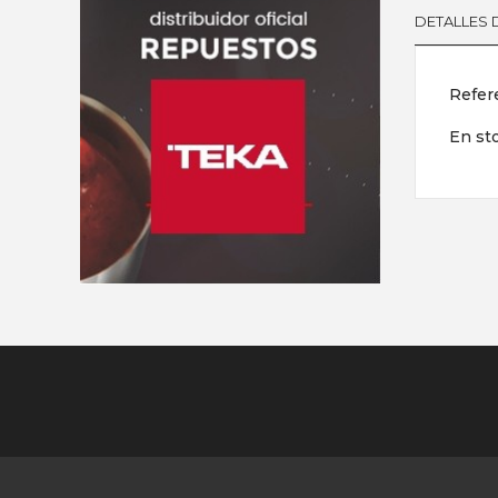
DETALLES
Refer
En st