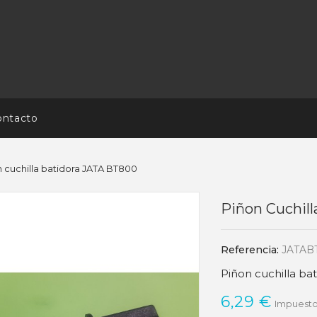
ontacto
 cuchilla batidora JATA BT800
Piñon Cuchil
Referencia:
JATAB
Piñon cuchilla ba
6,29 €
Impuesto