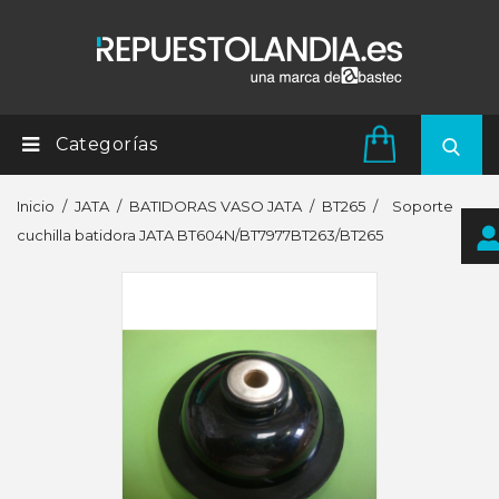
Categorías
Inicio
JATA
BATIDORAS VASO JATA
BT265
Soporte
cuchilla batidora JATA BT604N/BT7977BT263/BT265