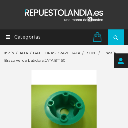
Categorías
Inicio
JATA
BATIDORAS BRAZO JATA
BT160
Encaje
Brazo verde batidora JATA BT160