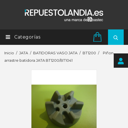
Categorías
Inicio
JATA
BATIDORAS VASO JATA
BT1200
Piñon
arrastre batidora JATA BT1200/BT1041