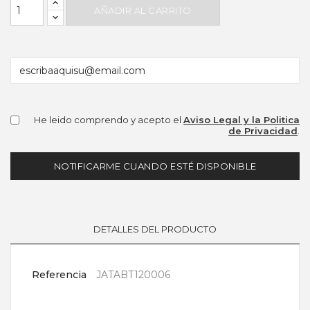
AÑADIR AL CARRITO
He leido comprendo y acepto el
Aviso Legal y la Politica
de Privacidad
.
NOTIFICARME CUANDO ESTÉ DISPONIBLE
DETALLES DEL PRODUCTO
Referencia
JATABT120006