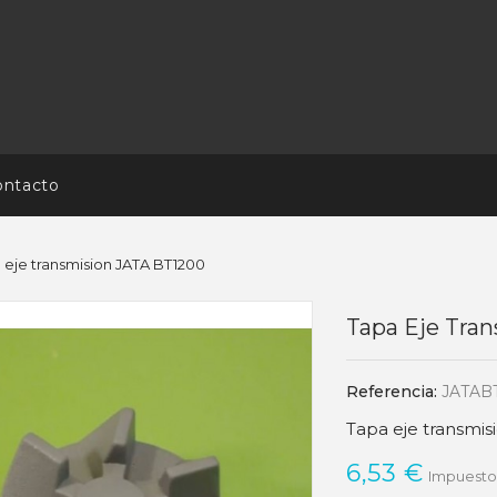
ontacto
 eje transmision JATA BT1200
Tapa Eje Tra
Referencia:
JATAB
Tapa eje transmi
6,53 €
Impuestos