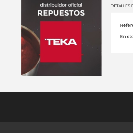
DETALLES
Refer
En st