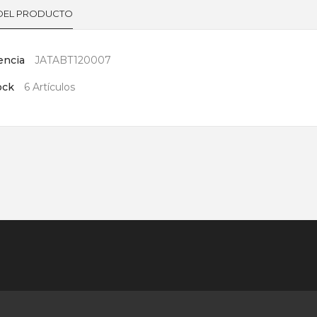
 DEL PRODUCTO
encia
JATABT120007
ock
6 Artículos