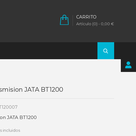
CARRITO
Artículo (0)
- 0,00 €
nsmision JATA BT1200
T120007
sion JATA BT1200
 incluidos