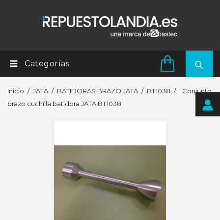
Categorías
Inicio
JATA
BATIDORAS BRAZO JATA
BT1038
Conjunto
brazo cuchilla batidora JATA BT1038