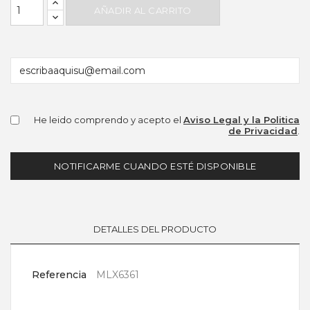
AÑADIR AL CARRITO
He leido comprendo y acepto el
Aviso Legal y la Politica
de Privacidad
.
NOTIFICARME CUANDO ESTÉ DISPONIBLE
DETALLES DEL PRODUCTO
Referencia
MLX6361