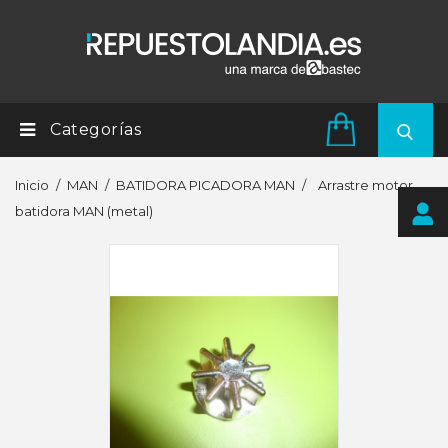
Categorías
Inicio
MAN
BATIDORA PICADORA MAN
Arrastre motor
batidora MAN (metal)