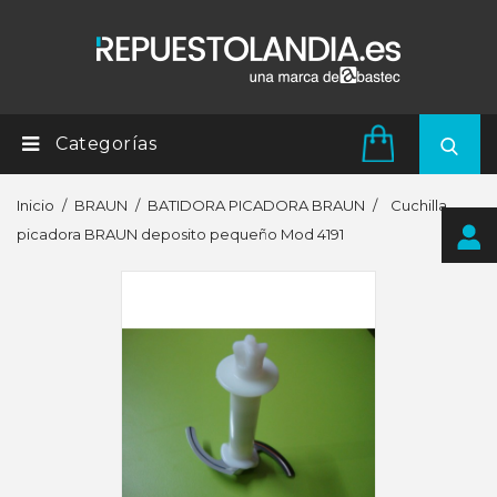
Categorías
Inicio
BRAUN
BATIDORA PICADORA BRAUN
Cuchilla
picadora BRAUN deposito pequeño Mod 4191