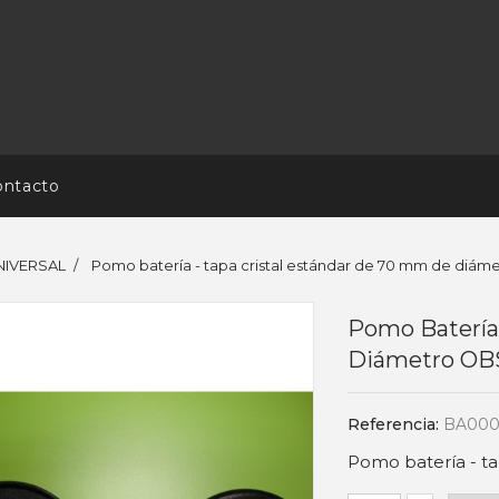
ontacto
NIVERSAL
Pomo batería - tapa cristal estándar de 70 mm de di
Pomo Batería
Diámetro O
Referencia:
BA000
Pomo batería - ta