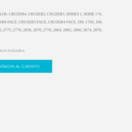
OS: CRUZER4, CRUZER2, CRUZER3, SERIES 1, SERIE 170,
6 FACE, CRUZER5 FACE, CRUZER4 FACE, 180, 170S, 190,
0, 2775, 2776, 2838, 2878, 2778, 2864, 2865, 2866, 2874, 2876,
tos incluidos
AÑADIR AL CARRITO