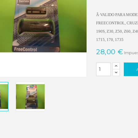
Â·VALIDO PARA MODEL
FREECONTROL, CRUZER
190S, Z30, Z50, Z60, Z4
1715, 170, 1735
28,00 €
Impues