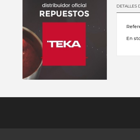
DETALLES
Refer
En st