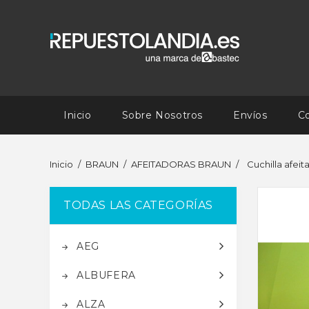
Inicio
Sobre Nosotros
Envíos
C
Inicio
BRAUN
AFEITADORAS BRAUN
Cuchilla afe
TODAS LAS CATEGORÍAS
AEG
ALBUFERA
ALZA