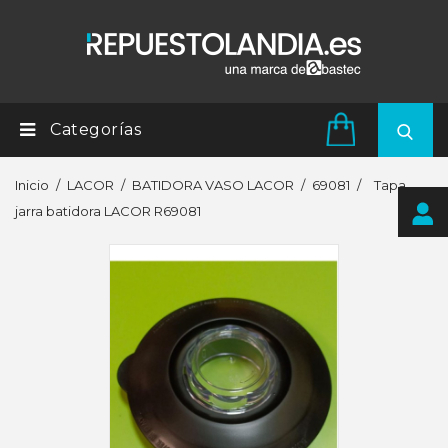
Categorías
Inicio
LACOR
BATIDORA VASO LACOR
69081
Tapa
jarra batidora LACOR R69081