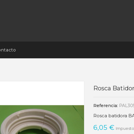
ontacto
Rosca Batid
Referencia:
PAL30
Rosca batidora 
6,05 €
Impuestos