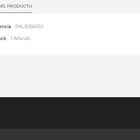
 DEL PRODUCTO
encia
PAL3056020
ock
1 Artículo