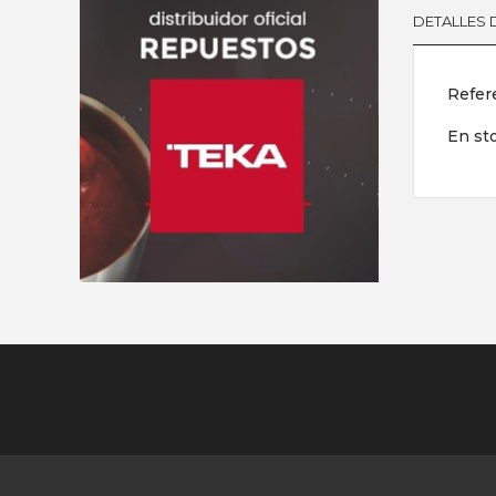
DETALLES
Refer
En st