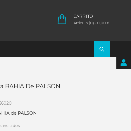
CARRITO
Artículo (0)
- 0,00 €
ora BAHIA De PALSON
56020
BAHIA de PALSON
 incluidos